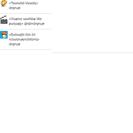
«Պատանի նկարիչ»
մրցույթ
«Մաքուր պահենք մեր
քաղաքը» վիդեոմրցույթ
«Ճանաչի՛ր ինձ իմ
ունակություններով»
մրցույթ