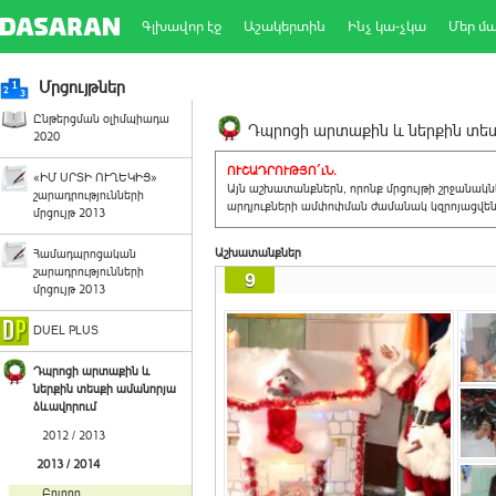
Գլխավոր էջ
Աշակերտին
Ինչ կա-չկա
Մեր մ
Մրցույթներ
Ընթերցման օլիմպիադա
Դպրոցի արտաքին և ներքին տեսք
2020
ՈՒՇԱԴՐՈՒԹՅՈ´ւՆ.
«ԻՄ ՍՐՏԻ ՈՒՂԵԿԻՑ»
Այն աշխատանքներն, որոնք մրցույթի շրջանակ
շարադրությունների
արդյուքների ամփոփման ժամանակ կզրոյացվեն 
մրցույթ 2013
Աշխատանքներ
Համադպրոցական
շարադրությունների
9
մրցույթ 2013
DUEL PLUS
Դպրոցի արտաքին և
ներքին տեսքի ամանորյա
ձևավորում
2012 / 2013
2013 / 2014
Բոլորը