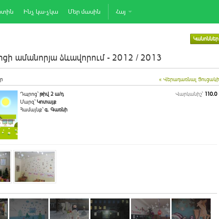
րտին
Ինչ կա-չկա
Մեր մասին
Հայ
Կանոններ
ցի ամանորյա ձևավորում - 2012 / 2013
ր
« Վերադառնալ Ցուցակ
Դպրոց`
թիվ 2 ա/դ
Վարկանիշ՝
110.0
Մարզ`
Կոտայք
Համայնք`
գ. Գառնի