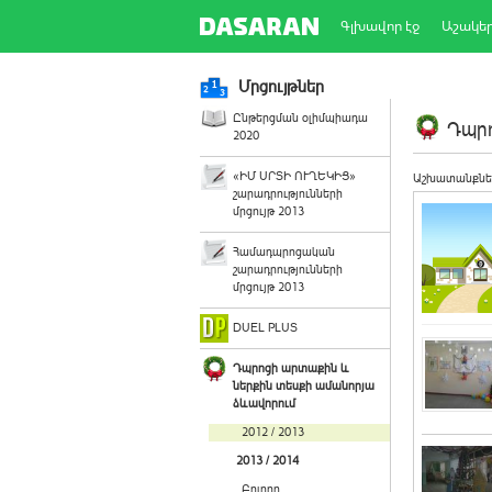
Գլխավոր էջ
Աշակե
Մրցույթներ
Ընթերցման օլիմպիադա
Դպրո
2020
«ԻՄ ՍՐՏԻ ՈՒՂԵԿԻՑ»
Աշխատանքնե
շարադրությունների
մրցույթ 2013
Համադպրոցական
շարադրությունների
մրցույթ 2013
DUEL PLUS
Դպրոցի արտաքին և
ներքին տեսքի ամանորյա
ձևավորում
2012 / 2013
2013 / 2014
Բոլորը