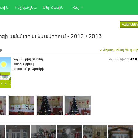
րտին
Ինչ կա-չկա
Մեր մասին
Հայ
Կանոններ
ցի ամանորյա ձևավորում - 2012 / 2013
ր
« Վերադառնալ Ցուցակ
Դպրոց`
թիվ 31 հմ/դ
Վարկանիշ՝
5543.0
Մարզ`
Շիրակ
Համայնք`
ք. Գյումրի