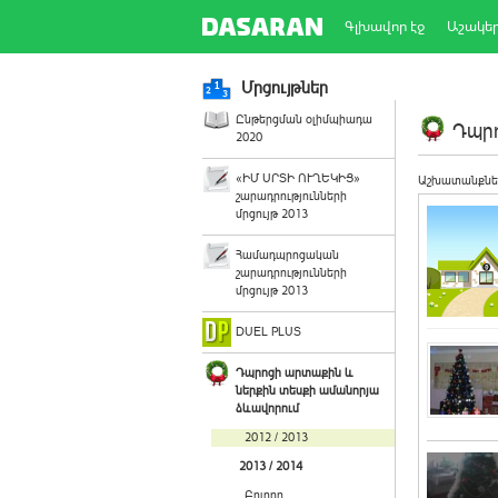
Գլխավոր էջ
Աշակե
Մրցույթներ
Ընթերցման օլիմպիադա
Դպրո
2020
«ԻՄ ՍՐՏԻ ՈՒՂԵԿԻՑ»
Աշխատանքնե
շարադրությունների
մրցույթ 2013
Համադպրոցական
շարադրությունների
մրցույթ 2013
DUEL PLUS
Դպրոցի արտաքին և
ներքին տեսքի ամանորյա
ձևավորում
2012 / 2013
2013 / 2014
Բոլորը