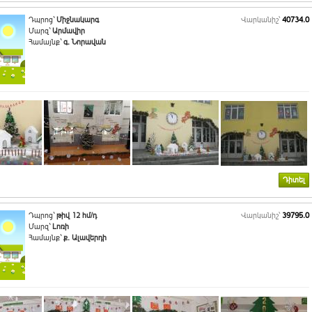
Դպրոց`
Միջնակարգ
Վարկանիշ՝
40734.0
Մարզ`
Արմավիր
Համայնք`
գ. Նորավան
Դիտել
Դպրոց`
թիվ 12 հմ/դ
Վարկանիշ՝
39795.0
Մարզ`
Լոռի
Համայնք`
ք. Ալավերդի