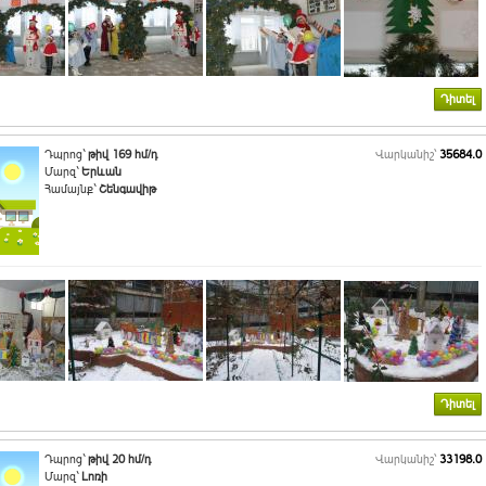
Դիտել
Դպրոց`
թիվ 169 հմ/դ
Վարկանիշ՝
35684.0
Մարզ`
Երևան
Համայնք`
Շենգավիթ
Դիտել
Դպրոց`
թիվ 20 հմ/դ
Վարկանիշ՝
33198.0
Մարզ`
Լոռի