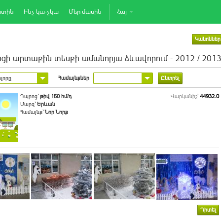
րտին
Ինչ կա-չկա
Մեր մասին
Հայ
Կանոններ
ցի արտաքին տեսքի ամանորյա ձևավորում - 2012 / 201
լորը
Համայնքներ
Ընտրել
Դպրոց`
թիվ 150 հմ/դ
Վարկանիշ՝
44932.0
Մարզ`
Երևան
Համայնք`
Նոր Նորք
Դիտել