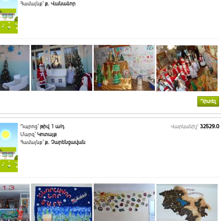
Համայնք`
ք. Վանաձոր
Դիտել
Դպրոց`
թիվ 1 ա/դ
Վարկանիշ՝
32529.0
Մարզ`
Կոտայք
Համայնք`
ք. Չարենցավան