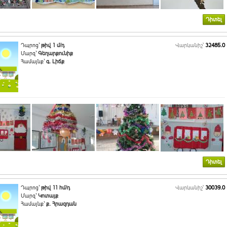
Դիտել
Դպրոց`
թիվ 1 մ/դ
Վարկանիշ՝
32485.0
Մարզ`
Գեղարքունիք
Համայնք`
գ. Լիճք
Դիտել
Դպրոց`
թիվ 11 հմ/դ
Վարկանիշ՝
30039.0
Մարզ`
Կոտայք
Համայնք`
ք. Հրազդան