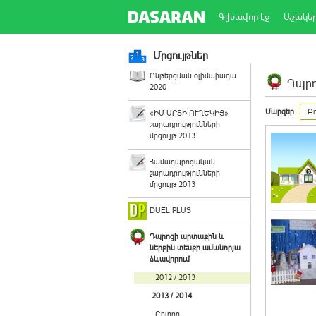
Գլխավոր էջ
Աշակե
Մրցույթներ
Ընթերցման օլիմպիադա
Դպրո
2020
Մարզեր
Բո
«ԻՄ ՍՐՏԻ ՈՒՂԵԿԻՑ»
շարադրությունների
մրցույթ 2013
Համադպրոցական
շարադրությունների
մրցույթ 2013
DUEL PLUS
Դպրոցի արտաքին և
ներքին տեսքի ամանորյա
ձևավորում
2012 / 2013
2013 / 2014
Բոլորը