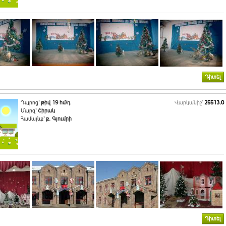
Դիտել
Դպրոց`
թիվ 19 հմ/դ
Վարկանիշ՝
25513.0
Մարզ`
Շիրակ
Համայնք`
ք. Գյումրի
Դիտել