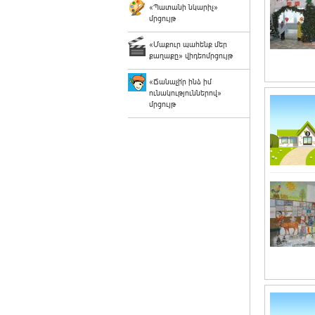
«Պատանի նկարիչ»
մրցույթ
«Մաքուր պահենք մեր
քաղաքը» վիդեոմրցույթ
«Ճանաչի՛ր ինձ իմ
ունակություններով»
մրցույթ