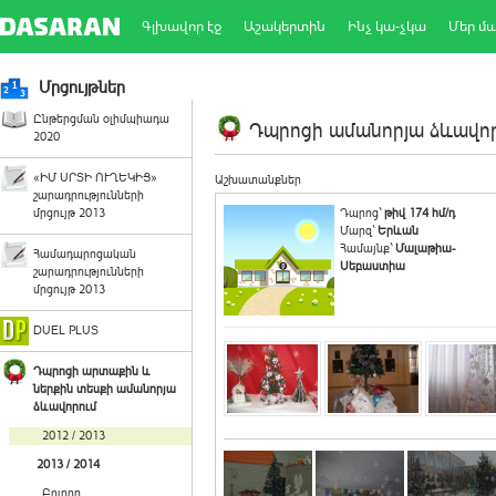
Գլխավոր էջ
Աշակերտին
Ինչ կա-չկա
Մեր մ
Մրցույթներ
Ընթերցման օլիմպիադա
Դպրոցի ամանորյա ձևավորո
2020
«ԻՄ ՍՐՏԻ ՈՒՂԵԿԻՑ»
Աշխատանքներ
շարադրությունների
մրցույթ 2013
Դպրոց`
թիվ 174 հմ/դ
Մարզ`
Երևան
Համայնք`
Մալաթիա-
Համադպրոցական
Սեբաստիա
շարադրությունների
մրցույթ 2013
DUEL PLUS
Դպրոցի արտաքին և
ներքին տեսքի ամանորյա
ձևավորում
2012 / 2013
2013 / 2014
Բոլորը