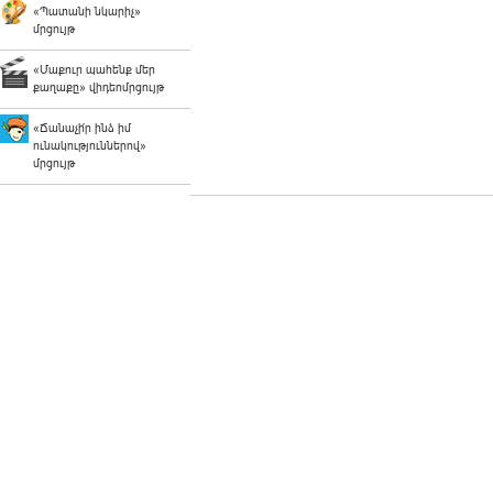
«Պատանի նկարիչ»
մրցույթ
«Մաքուր պահենք մեր
քաղաքը» վիդեոմրցույթ
«Ճանաչի՛ր ինձ իմ
ունակություններով»
մրցույթ