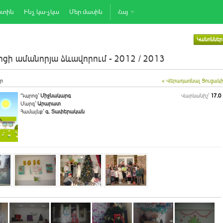
րտին
Ինչ կա-չկա
Մեր մասին
Հայ
Կանոններ
ցի ամանորյա ձևավորում - 2012 / 2013
ր
« Վերադառնալ Ցուցակ
Դպրոց`
Միջնակարգ
Վարկանիշ՝
17.0
Մարզ`
Արարատ
Համայնք`
գ. Տափերական