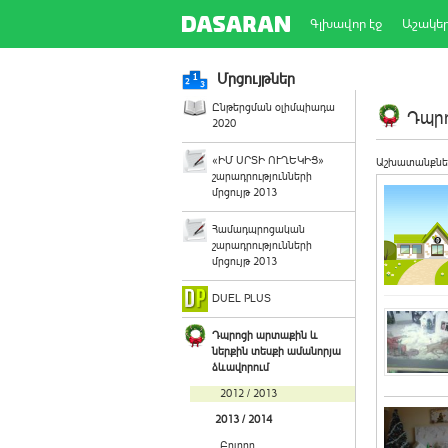
Գլխավոր էջ
Աշակե
Մրցույթներ
Ընթերցման օլիմպիադա
Դպրո
2020
«ԻՄ ՍՐՏԻ ՈՒՂԵԿԻՑ»
Աշխատանքնե
շարադրությունների
մրցույթ 2013
Համադպրոցական
շարադրությունների
մրցույթ 2013
DUEL PLUS
Դպրոցի արտաքին և
ներքին տեսքի ամանորյա
ձևավորում
2012 / 2013
2013 / 2014
Բոլորը