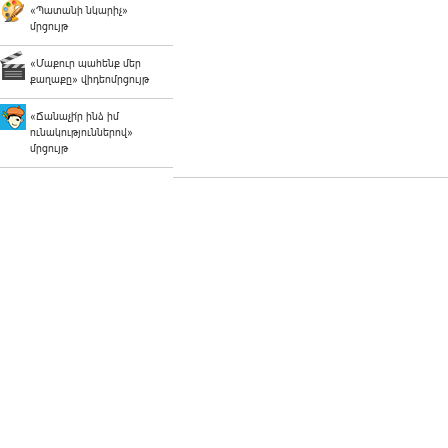
«Պատանի նկարիչ»
մրցույթ
«Մաքուր պահենք մեր
քաղաքը» վիդեոմրցույթ
«Ճանաչի՛ր ինձ իմ
ունակություններով»
մրցույթ