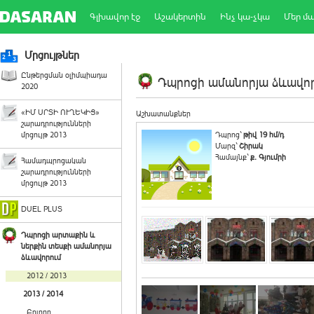
Գլխավոր էջ
Աշակերտին
Ինչ կա-չկա
Մեր մ
Մրցույթներ
Ընթերցման օլիմպիադա
Դպրոցի ամանորյա ձևավորո
2020
«ԻՄ ՍՐՏԻ ՈՒՂԵԿԻՑ»
Աշխատանքներ
շարադրությունների
մրցույթ 2013
Դպրոց`
թիվ 19 հմ/դ
Մարզ`
Շիրակ
Համայնք`
ք. Գյումրի
Համադպրոցական
շարադրությունների
մրցույթ 2013
DUEL PLUS
Դպրոցի արտաքին և
ներքին տեսքի ամանորյա
ձևավորում
2012 / 2013
2013 / 2014
Բոլորը