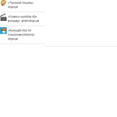
«Պատանի նկարիչ»
մրցույթ
«Մաքուր պահենք մեր
քաղաքը» վիդեոմրցույթ
«Ճանաչի՛ր ինձ իմ
ունակություններով»
մրցույթ