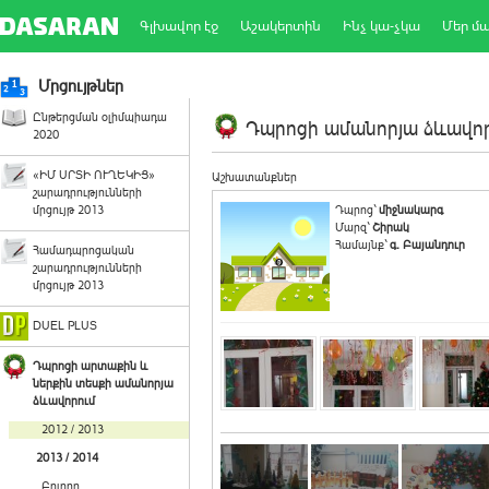
Գլխավոր էջ
Աշակերտին
Ինչ կա-չկա
Մեր մ
Մրցույթներ
Ընթերցման օլիմպիադա
Դպրոցի ամանորյա ձևավորո
2020
«ԻՄ ՍՐՏԻ ՈՒՂԵԿԻՑ»
Աշխատանքներ
շարադրությունների
մրցույթ 2013
Դպրոց`
միջնակարգ
Մարզ`
Շիրակ
Համայնք`
գ. Բայանդուր
Համադպրոցական
շարադրությունների
մրցույթ 2013
DUEL PLUS
Դպրոցի արտաքին և
ներքին տեսքի ամանորյա
ձևավորում
2012 / 2013
2013 / 2014
Բոլորը