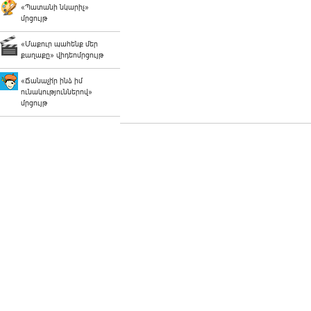
«Պատանի նկարիչ»
մրցույթ
«Մաքուր պահենք մեր
քաղաքը» վիդեոմրցույթ
«Ճանաչի՛ր ինձ իմ
ունակություններով»
մրցույթ