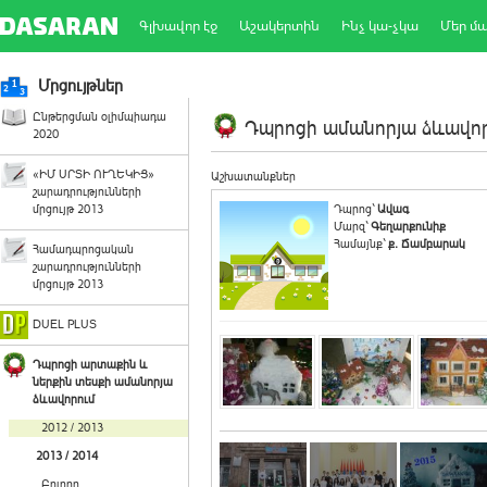
Գլխավոր էջ
Աշակերտին
Ինչ կա-չկա
Մեր մ
Մրցույթներ
Ընթերցման օլիմպիադա
Դպրոցի ամանորյա ձևավորո
2020
«ԻՄ ՍՐՏԻ ՈՒՂԵԿԻՑ»
Աշխատանքներ
շարադրությունների
մրցույթ 2013
Դպրոց`
Ավագ
Մարզ`
Գեղարքունիք
Համայնք`
ք. Ճամբարակ
Համադպրոցական
շարադրությունների
մրցույթ 2013
DUEL PLUS
Դպրոցի արտաքին և
ներքին տեսքի ամանորյա
ձևավորում
2012 / 2013
2013 / 2014
Բոլորը