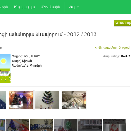
րտին
Ինչ կա-չկա
Մեր մասին
Հայ
Կանոններ
ցի ամանորյա ձևավորում - 2012 / 2013
ր
« Վերադառնալ Ցուցակ
Դպրոց`
թիվ 11 հմ/դ
Վարկանիշ՝
1674.2
Մարզ`
Շիրակ
Համայնք`
ք. Գյումրի