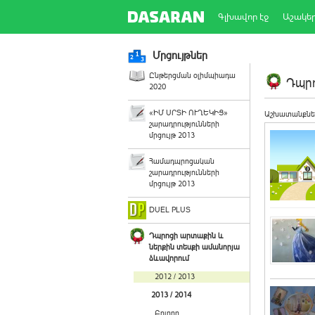
Գլխավոր էջ
Աշակե
Մրցույթներ
Ընթերցման օլիմպիադա
Դպրո
2020
«ԻՄ ՍՐՏԻ ՈՒՂԵԿԻՑ»
Աշխատանքնե
շարադրությունների
մրցույթ 2013
Համադպրոցական
շարադրությունների
մրցույթ 2013
DUEL PLUS
Դպրոցի արտաքին և
ներքին տեսքի ամանորյա
ձևավորում
2012 / 2013
2013 / 2014
Բոլորը