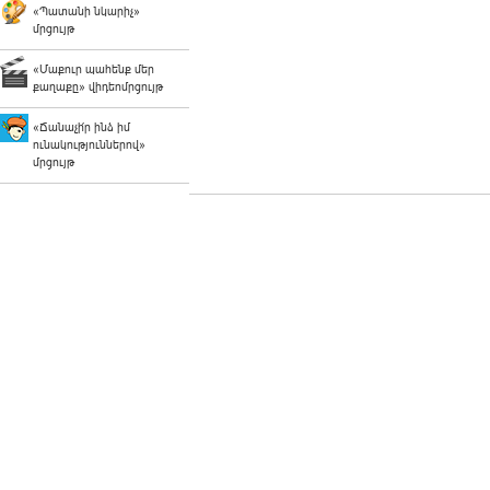
«Պատանի նկարիչ»
մրցույթ
«Մաքուր պահենք մեր
քաղաքը» վիդեոմրցույթ
«Ճանաչի՛ր ինձ իմ
ունակություններով»
մրցույթ