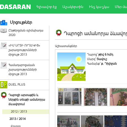
Գլխավոր էջ
Աշակերտին
Ինչ կա-չկա
Մեր մ
Մրցույթներ
Ընթերցման օլիմպիադա
Դպրոցի ամանորյա ձևավորո
2020
«ԻՄ ՍՐՏԻ ՈՒՂԵԿԻՑ»
Աշխատանքներ
շարադրությունների
մրցույթ 2013
Դպրոց`
թիվ 6 հմ/դ
Մարզ`
Տավուշ
Համայնք`
ք. Դիլիջան
Համադպրոցական
շարադրությունների
մրցույթ 2013
DUEL PLUS
Դպրոցի արտաքին և
ներքին տեսքի ամանորյա
ձևավորում
2012 / 2013
2013 / 2014
Բոլորը