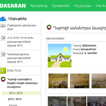
Գլխավոր էջ
Աշակերտին
Ինչ կա-չկա
Մեր մ
Մրցույթներ
Ընթերցման օլիմպիադա
Դպրոցի ամանորյա ձևավորո
2020
«ԻՄ ՍՐՏԻ ՈՒՂԵԿԻՑ»
Աշխատանքներ
շարադրությունների
մրցույթ 2013
Դպրոց`
միջնակարգ
Մարզ`
Արագածոտն
Համայնք`
գ. Արտենի
Համադպրոցական
շարադրությունների
մրցույթ 2013
DUEL PLUS
Դպրոցի արտաքին և
ներքին տեսքի ամանորյա
ձևավորում
2012 / 2013
2013 / 2014
Բոլորը