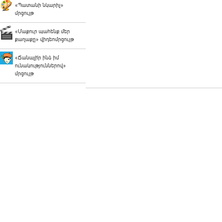
«Պատանի նկարիչ»
մրցույթ
«Մաքուր պահենք մեր
քաղաքը» վիդեոմրցույթ
«Ճանաչի՛ր ինձ իմ
ունակություններով»
մրցույթ