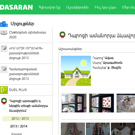
Գլխավոր էջ
Աշակերտին
Ինչ կա-չկա
Մեր մ
Մրցույթներ
Ընթերցման օլիմպիադա
Դպրոցի ամանորյա ձևավորո
2020
«ԻՄ ՍՐՏԻ ՈՒՂԵԿԻՑ»
Աշխատանքներ
շարադրությունների
մրցույթ 2013
Դպրոց`
Ավագ
Մարզ`
Արագածոտն
Համայնք`
ք. Թալին
Համադպրոցական
շարադրությունների
մրցույթ 2013
DUEL PLUS
Դպրոցի արտաքին և
ներքին տեսքի ամանորյա
ձևավորում
2012 / 2013
2013 / 2014
Բոլորը