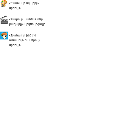
«Պատանի նկարիչ»
մրցույթ
«Մաքուր պահենք մեր
քաղաքը» վիդեոմրցույթ
«Ճանաչի՛ր ինձ իմ
ունակություններով»
մրցույթ