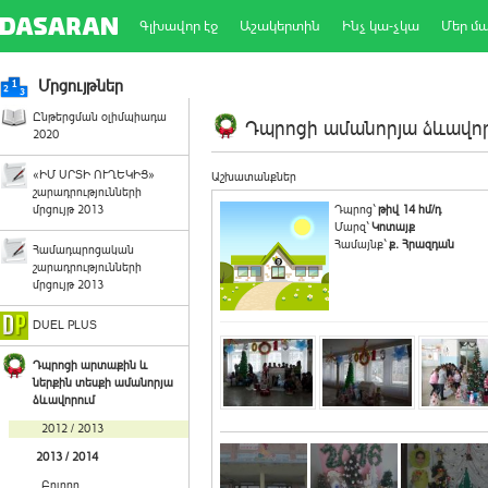
Գլխավոր էջ
Աշակերտին
Ինչ կա-չկա
Մեր մ
Մրցույթներ
Ընթերցման օլիմպիադա
Դպրոցի ամանորյա ձևավորո
2020
«ԻՄ ՍՐՏԻ ՈՒՂԵԿԻՑ»
Աշխատանքներ
շարադրությունների
մրցույթ 2013
Դպրոց`
թիվ 14 հմ/դ
Մարզ`
Կոտայք
Համայնք`
ք. Հրազդան
Համադպրոցական
շարադրությունների
մրցույթ 2013
DUEL PLUS
Դպրոցի արտաքին և
ներքին տեսքի ամանորյա
ձևավորում
2012 / 2013
2013 / 2014
Բոլորը