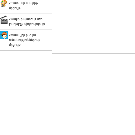
«Պատանի նկարիչ»
մրցույթ
«Մաքուր պահենք մեր
քաղաքը» վիդեոմրցույթ
«Ճանաչի՛ր ինձ իմ
ունակություններով»
մրցույթ