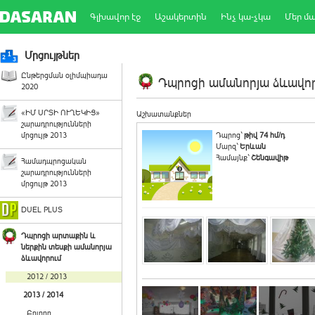
Գլխավոր էջ
Աշակերտին
Ինչ կա-չկա
Մեր մ
Մրցույթներ
Ընթերցման օլիմպիադա
Դպրոցի ամանորյա ձևավորո
2020
«ԻՄ ՍՐՏԻ ՈՒՂԵԿԻՑ»
Աշխատանքներ
շարադրությունների
մրցույթ 2013
Դպրոց`
թիվ 74 հմ/դ
Մարզ`
Երևան
Համայնք`
Շենգավիթ
Համադպրոցական
շարադրությունների
մրցույթ 2013
DUEL PLUS
Դպրոցի արտաքին և
ներքին տեսքի ամանորյա
ձևավորում
2012 / 2013
2013 / 2014
Բոլորը