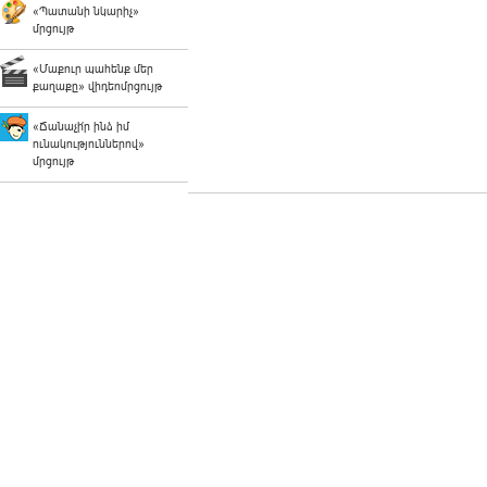
«Պատանի նկարիչ»
մրցույթ
«Մաքուր պահենք մեր
քաղաքը» վիդեոմրցույթ
«Ճանաչի՛ր ինձ իմ
ունակություններով»
մրցույթ