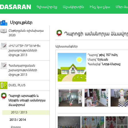
Գլխավոր էջ
Աշակերտին
Ինչ կա-չկա
Մեր մ
Մրցույթներ
Ընթերցման օլիմպիադա
Դպրոցի ամանորյա ձևավորո
2020
«ԻՄ ՍՐՏԻ ՈՒՂԵԿԻՑ»
Աշխատանքներ
շարադրությունների
մրցույթ 2013
Դպրոց`
թիվ 157 հմ/դ
Մարզ`
Երևան
Համայնք`
Նորք-Մարաշ
Համադպրոցական
շարադրությունների
մրցույթ 2013
DUEL PLUS
Դպրոցի արտաքին և
ներքին տեսքի ամանորյա
ձևավորում
2012 / 2013
2013 / 2014
Բոլորը