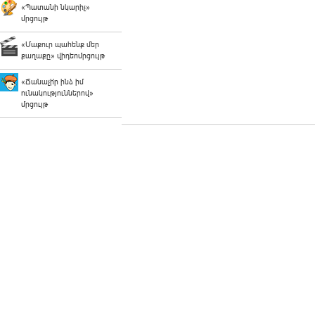
«Պատանի նկարիչ»
մրցույթ
«Մաքուր պահենք մեր
քաղաքը» վիդեոմրցույթ
«Ճանաչի՛ր ինձ իմ
ունակություններով»
մրցույթ