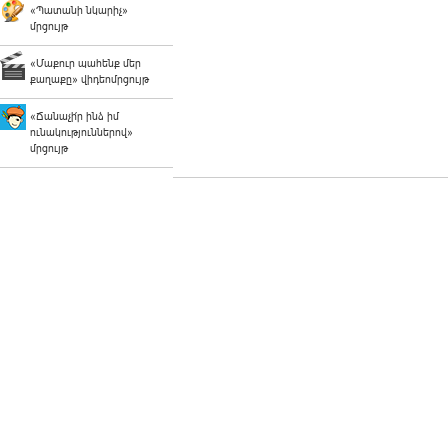
«Պատանի նկարիչ»
մրցույթ
«Մաքուր պահենք մեր
քաղաքը» վիդեոմրցույթ
«Ճանաչի՛ր ինձ իմ
ունակություններով»
մրցույթ