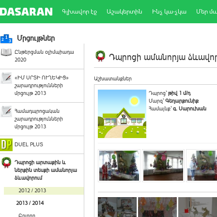
Գլխավոր էջ
Աշակերտին
Ինչ կա-չկա
Մեր մ
Մրցույթներ
Ընթերցման օլիմպիադա
Դպրոցի ամանորյա ձևավորո
2020
«ԻՄ ՍՐՏԻ ՈՒՂԵԿԻՑ»
Աշխատանքներ
շարադրությունների
մրցույթ 2013
Դպրոց`
թիվ 1 մ/դ
Մարզ`
Գեղարքունիք
Համայնք`
գ. Սարուխան
Համադպրոցական
շարադրությունների
մրցույթ 2013
DUEL PLUS
Դպրոցի արտաքին և
ներքին տեսքի ամանորյա
ձևավորում
2012 / 2013
2013 / 2014
Բոլորը