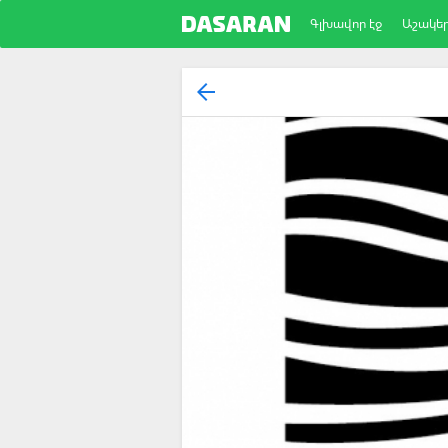
Գլխավոր էջ
Աշակե