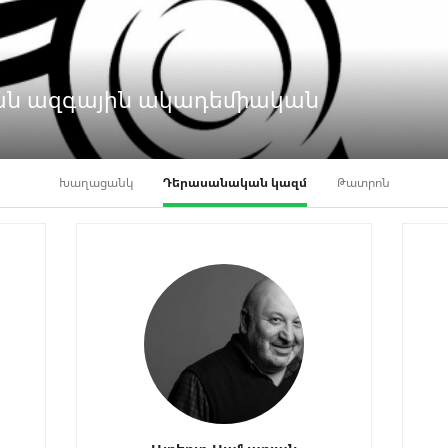
վան ազգային ակադեմիական
Խաղացանկ
Դերասանական կազմ
Թատրոն