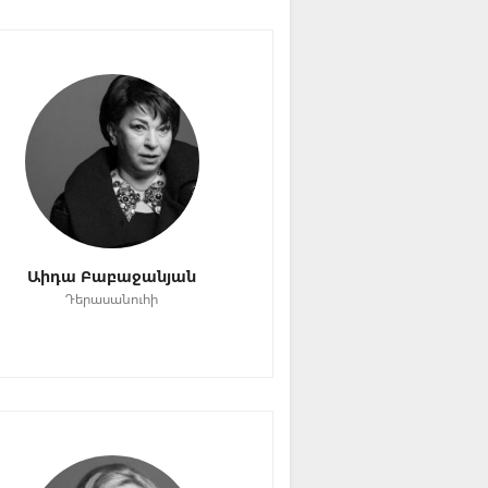
Աիդա Բաբաջանյան
Դերասանուհի