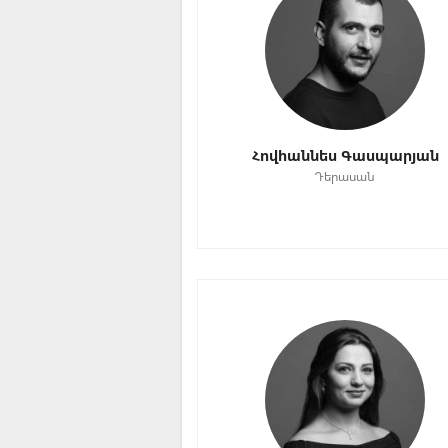
Հովհաննես Գասպարյան
Դերասան