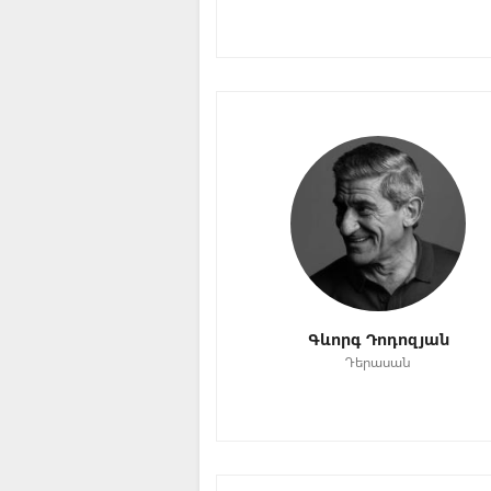
Գևորգ Դոդոզյան
Դերասան