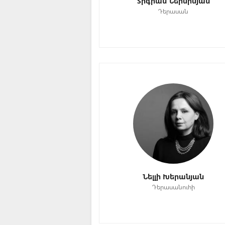
Տիգրան Ներսիսյան
Դերասան
Նելլի Խերանյան
Դերասանուհի