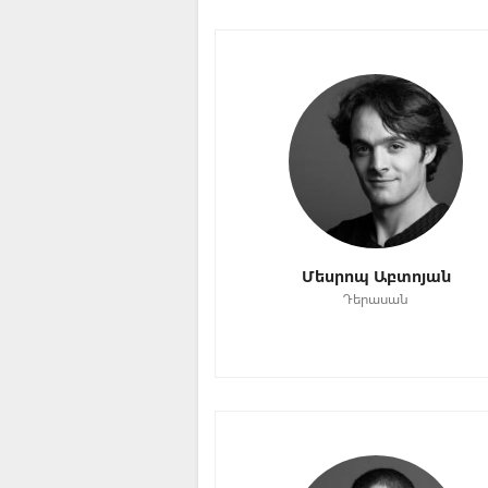
Մեսրոպ Աբտոյան
Դերասան