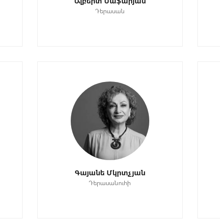
Ալբերտ Սաֆարյան
Դերասան
Գայանե Մկրտչյան
Դերասանուհի