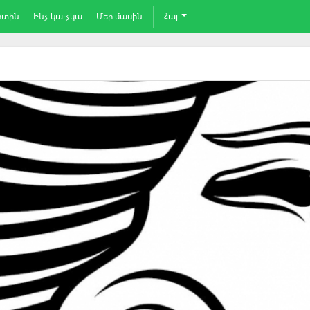
րտին
Ինչ կա-չկա
Մեր մասին
Հայ