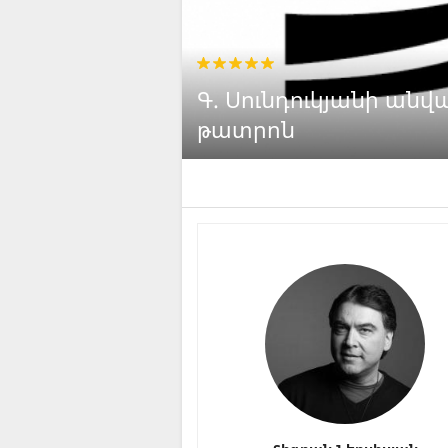
Գ. Սունդուկյանի ան
թատրոն