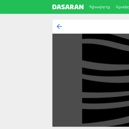
Գլխավոր էջ
Աշակե