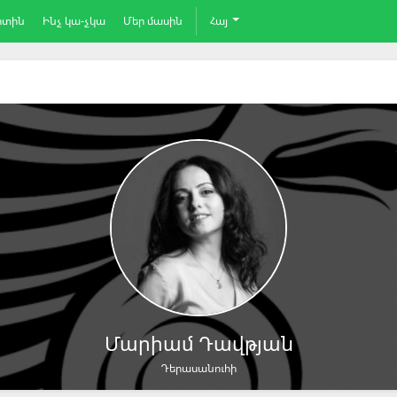
րտին
Ինչ կա-չկա
Մեր մասին
Հայ
Մարիամ Դավթյան
Դերասանուհի