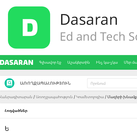
Գլխավոր էջ
Աշակերտին
Ինչ կա-չկա
Մեր մ
ԱՌՈՂՋԱՊԱՀՈՒԹՅՈՒՆ
Հանրագիտարան
Առողջապահություն
Կոսմետոլոգիա
Մազերի խնամք
Հոդվածներ
Ե