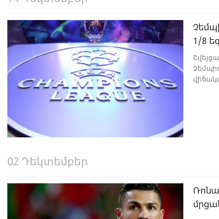
Չեմպի
1/8 ե
Շվեյցա
Չեմպիո
վիճակա
02 Դեկտեմբեր
Ռոնալ
մրցա