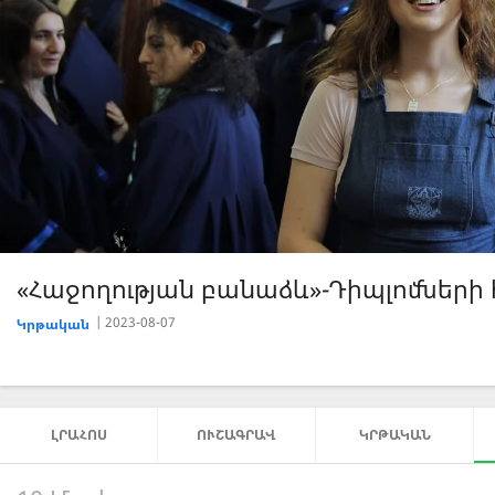
«Հաջողության բանաձև»-Սոցիալ-կենցա
2023-07-26
Կրթական
ԼՐԱՀՈՍ
ՈՒՇԱԳՐԱՎ
ԿՐԹԱԿԱՆ