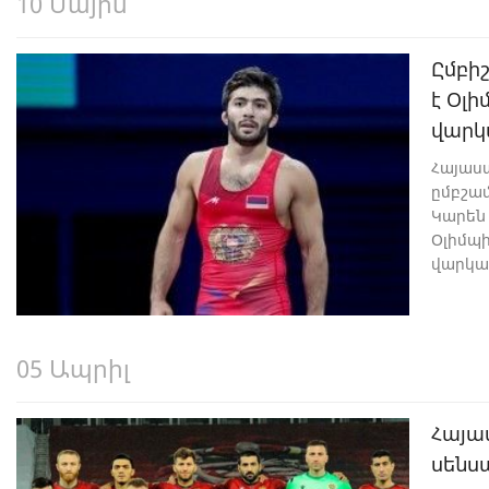
10 Մայիս
Ըմբի
է Օլ
վարկ
Հայաս
ըմբշա
Կարեն 
Օլիմպ
վարկան
05 Ապրիլ
Հայա
սենս