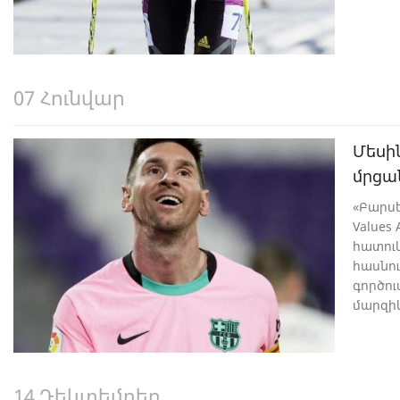
07 Հունվար
Մեսի
մրցա
«Բարսե
Values
հատուկ
հասնո
գործու
մարզի
պարգև 
կարիե
կանոնն
14 Դեկտեմբեր