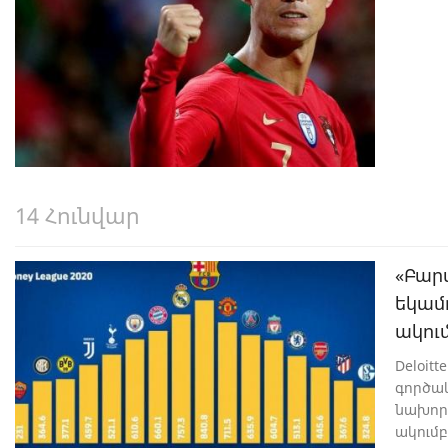
14 Հունվար
«Բար
եկամո
ակում
Deloit
գործակ
նախորդ
ակում