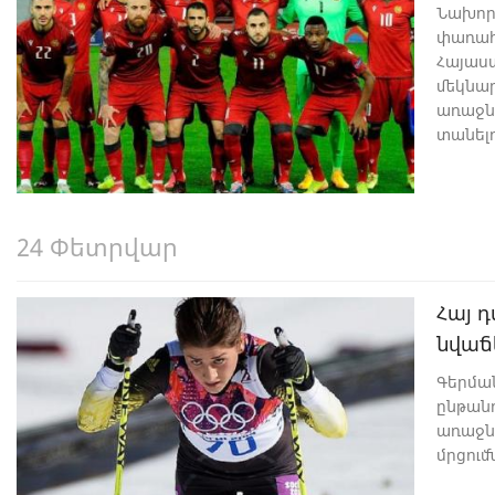
Նախոր
փառահ
Հայաս
մեկնա
առաջնո
տանել
24 Փետրվար
Հայ 
նվաճ
Գերմա
ընթան
առաջն
մրցում