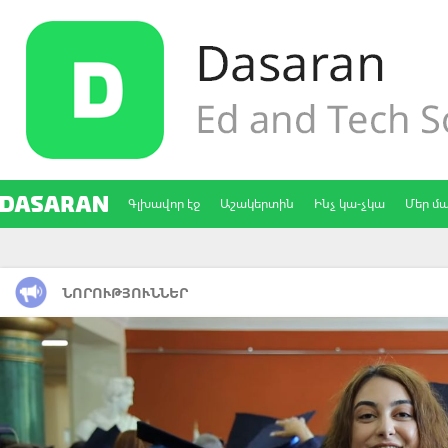
Գլխավոր էջ
Աշակերտին
Ինչ կա-չկա
Մեր մ
ՆՈՐՈՒԹՅՈՒՆՆԵՐ