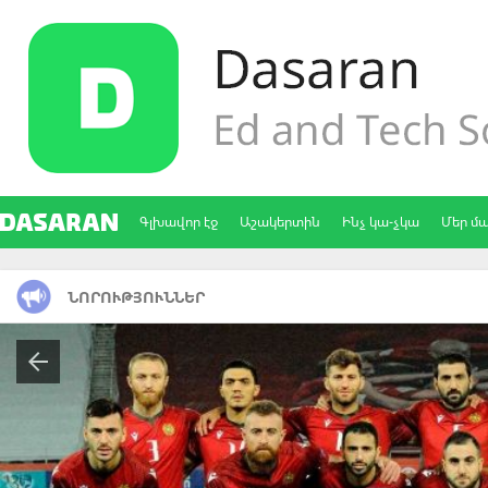
Գլխավոր էջ
Աշակերտին
Ինչ կա-չկա
Մեր մ
ՆՈՐՈՒԹՅՈՒՆՆԵՐ