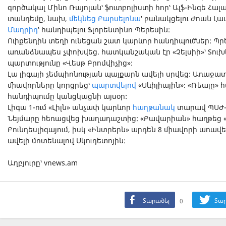
գործակալ Մինո Ռայոլան՝ ֆուտբոլիստի հոր՝ Ալֆ-Ինգե Հա
տանդեմը, նախ,
մեկնեց Բարսելոնա
՝ բանակցելու Ժոան Լ
Մադրիդ
՝ հանդիպելու Ֆլորենտինո Պերեսին:
Ուիքենդին տեղի ունեցան շատ կարևոր հանդիպումներ: Պր
առանձնապես չփոխվեց. հատկանշական էր «Չելսիի»՝ Տուխ
պարտությունը «Վեսթ Բրոմվիչից»:
Լա լիգայի չեմպիոնության պայքարն ավելի սրվեց: Առաջ
միավորները կորցրեց՝
պարտվելով
«Սևիլիային»: «Ռեալը» 
հանդիպումը կանցկացնի այսօր:
Լիգա 1-ում «Լիլն» անչափ կարևոր
հաղթանակ
տարավ ՊՍԺ-ի
Նեյմարը հեռացվեց խաղադաշտից: «Բավարիան» հաղթեց «
Բունդեսլիգայում, իսկ «Ինտրերն» արդեն 8 միավորի առավել
ավելի մոտենալով Սկուդետոյին:
Աղբյուրը՝ vnews.am
Տարածել
0
Տար