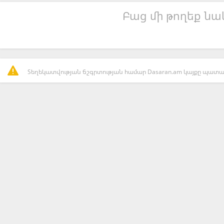
Բաց մի թողեք նաև
Տեղեկատվության ճշգրտության համար Dasaran.am կայքը պատաս