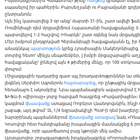
Իսլանդացիներին Կապառոսի թիմը
հաղթեց
գրագետ մարտա
սպասելով իր պահերին: Բարսեղյանի ու Բայրամյանի գոլեր
ընտրանուն:
Այն ինչ կատարվեց 3 օր անց՝ մարտի 31-ին, շատ ավելի ֆա
Ռումինիայի դեմ մրցավեճում Հայաստանի հավաքականը 3
պարտվելով 1-2 հաշվով: Իհարկե՝ շատ օգնեց նաև մրցակց
Մեր խմբում ընդգրկված Գերմանիայի հավաքականն էլ, իր
անակնկալ
պարտություն
կրեց Հյուսիսային Մակեդոնիայից,
տուրից հետո՝ մինչև սեպտեմբեր, J խմբի մրցաշարային աղ
հավաքականը՝ լինելով այն 4 թիմերից մեկը, որ 100 տոկոս
փուլում:
Միջազգային դադարից զատ այլ իրադարձություններ ևս տե
լեգենդ Սերխիո Ագուերոն
հայտարարեց
, որ ընթացիկ մր
հեռանալու է ակումբից: Նրա պայմանագիրն ավարտվում է հ
ՖԻՖԱ-ի «վիրուսը» լուրջ հարված հասցրեց «Բավարիային
կազմում
վնասվածք
ստացավ Ռոբերտ Լևանդովսկին, ինչի ա
շաբաթ, այդ թվում՝ ՉԼ 1/4 եզրափակիչի ՊՍԺ-ի դեմ խաղերը:
Տարօրինակ պայմաններում
վնասվածք ստացավ
նաև «Ռեա
Կոսովոյի հետ հանդիպմանը իսպանացին մասնակցեց 6 ր
վնասվածք, որի պատճառով բաց կթողնի մեկ ամիս:
Արտասովոր շրջագայություն իրականացրեց «Բորուսիայի»