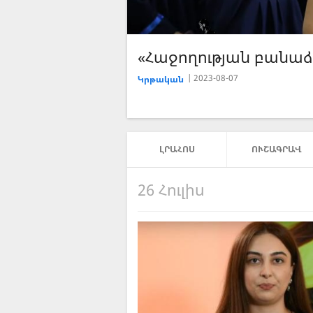
«Հաջողության բանաձև
2023-07-26
Կրթական
ԼՐԱՀՈՍ
ՈՒՇԱԳՐԱՎ
26 Հուլիս