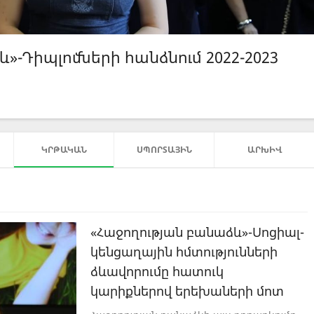
»-Սոցիալ-կենցաղային հմտությունն...
ԿՐԹԱԿԱՆ
ՍՊՈՐՏԱՅԻՆ
ԱՐԽԻՎ
«Հաջողության բանաձև»-Սոցիալ-
կենցաղային հմտությունների
ձևավորումը հատուկ
կարիքներով երեխաների մոտ