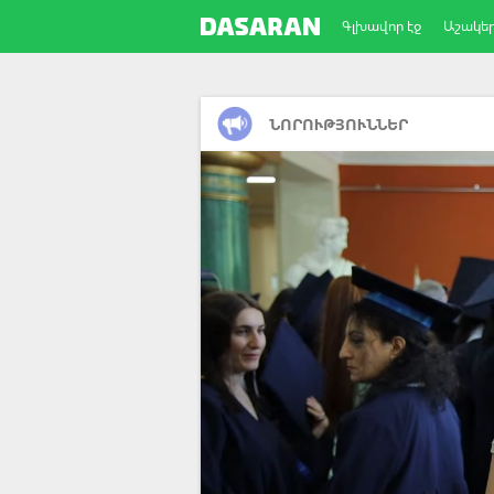
Գլխավոր էջ
Աշակե
ՆՈՐՈՒԹՅՈՒՆՆԵՐ