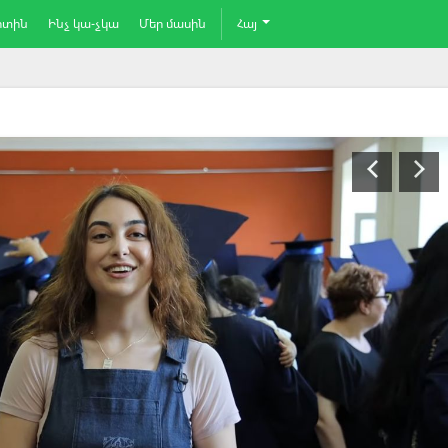
րտին
Ինչ կա-չկա
Մեր մասին
Հայ