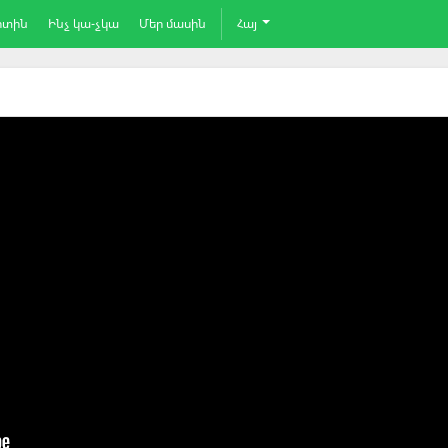
րտին
Ինչ կա-չկա
Մեր մասին
Հայ