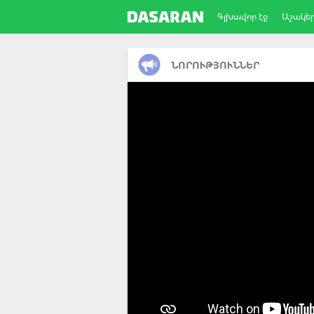
Գլխավոր էջ
Աշակե
ՆՈՐՈՒԹՅՈՒՆՆԵՐ