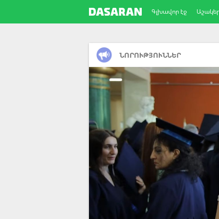
Գլխավոր էջ
Աշակե
ՆՈՐՈՒԹՅՈՒՆՆԵՐ