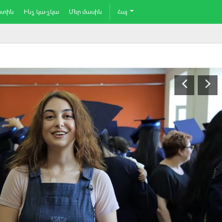
րտին
Ինչ կա-չկա
Մեր մասին
Հայ