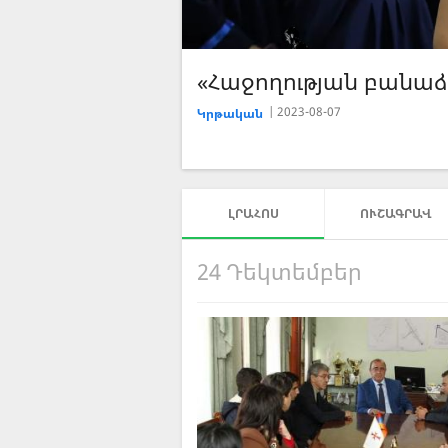
«Հաջողության բանաձև
2023-07-26
Կրթական
ԼՐԱՀՈՍ
ՈՒՇԱԳՐԱՎ
24 Դեկտեմբեր