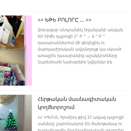
ապացույցն է: Կոմիտասի և Թումանյանի
150➖ամյակներին նվիրված Անահիտ
Դալլաքյանի նախաձեռնությամբ 9➖րդ
<< ԵԹԵ ԲՈԼՈՐԸ ... >>
դասարանի աշակերտների միջև
անցկացվեց << Հայ ասպետ >> խաղը
Զորավար Անդրանիկ Օզանյանի անվան
N5 հիմն դպրոցի 2" Բ " ↔ 6 " Բ "
դասարաններում մի գեղեցիկ ու
մարդասիրական ավանդույթ կա սկսած
առաջին դասարանից աշակերտները
Տարեմուտի նախօրեին նվերներ են
ուղարկում մանկատներ կամ գումար
փոխանցում << ԵԹԵ ԲՈԼՈՐԸ ... >> կամ <<
ՆՎՐԻՐ ԿՅԱՆՔ >> հիմնադրամներին: Այս
տարի ևս նրանք նվերներ էին
պատրաստել Գյումրիի << Ձորակ >>
Հերթական մասնագիտական
հոգեկան առողջության խնդիրներ ունեցող
կողմնորոշում
խնամքի պետական կազմակերպություն:
Այս բարության սերմերը վաղն անպայման
ՀՀ ԿԳՄՍՆ Գյումրու թիվ 37 ավագ դպրոցի
ծիլեր են տալու, իսկ բարեգործության
սաները շարունակում են ծանոթանալ ու
մասին ուղղակի բարձրաձայնվեց `
բացահայտել մասնագիտական տարբեր