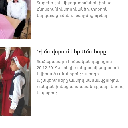
Տարբեր էին միջոցառումներն իրենց
բնույթով` վիկտորինաներ, փոքրիկ
ներկայացումներ, խաղ-մրցույթներ,
ամանորյա երգ ու պար, ամանորյա
տոնավաճառ: Տոնական ձևավորված
դասարաններ, ուրախ և վառ
տրամադրություն, հաճելի և
պատասխանատու աշխատանք, առողջ
Դիմավորում ենք Ամանորը
մրցակցություն. ահա թե ինչ մթնոլորտ էր
տիրում դպրոցում:
Ցամաքասարի հիմնական դպրոցում
Ռազմահայրենասիրական
20.12.2019թ. տեղի ունեցավ միջոցառում
դաստիարակությունը և գրագետ, հոգեպես
նվիրված Ամանորին: Դպրոցի
ու ֆիզիկապես կոփված, բանակի մասին
աշակերտները ակտիվ մասնակցություն
տեղեկացված ու պատրաստված սերունդ
ունեցան իրենց արտասանությամբ, երգով
դաստիարակելու գործընթացը մեզանում
և պարով:
օրեցօր ավելի է կատարելագործվում: Իսկ
արդյունքները տեսանելի են բոլորին:
Բազմաթիվ բաց դասերը; միջոցառումները
Ն Զ Պ առարկայից, որը անցկացնում է
Անահիտ Դալլաքյանը այս ամենի վառ