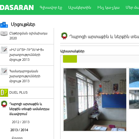
Գլխավոր էջ
Աշակերտին
Ինչ կա-չկա
Մեր մ
Մրցույթներ
Ընթերցման օլիմպիադա
Դպրոցի արտաքին և ներքին տեսք
2020
«ԻՄ ՍՐՏԻ ՈՒՂԵԿԻՑ»
Աշխատանքներ
շարադրությունների
մրցույթ 2013
Համադպրոցական
շարադրությունների
մրցույթ 2013
DUEL PLUS
Դպրոցի արտաքին և
ներքին տեսքի ամանորյա
ձևավորում
2012 / 2013
2013 / 2014
Բոլորը