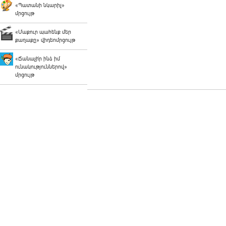
«Պատանի նկարիչ»
մրցույթ
«Մաքուր պահենք մեր
քաղաքը» վիդեոմրցույթ
«Ճանաչի՛ր ինձ իմ
ունակություններով»
մրցույթ