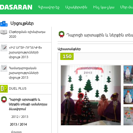
Գլխավոր էջ
Աշակերտին
Ինչ կա-չկա
Մեր մ
Մրցույթներ
Ընթերցման օլիմպիադա
Դպրոցի արտաքին և ներքին տեսք
2020
«ԻՄ ՍՐՏԻ ՈՒՂԵԿԻՑ»
Աշխատանքներ
շարադրությունների
150
մրցույթ 2013
Համադպրոցական
շարադրությունների
մրցույթ 2013
DUEL PLUS
Դպրոցի արտաքին և
ներքին տեսքի ամանորյա
ձևավորում
2012 / 2013
2013 / 2014
Բոլորը