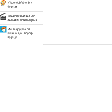
«Պատանի նկարիչ»
մրցույթ
«Մաքուր պահենք մեր
քաղաքը» վիդեոմրցույթ
«Ճանաչի՛ր ինձ իմ
ունակություններով»
մրցույթ