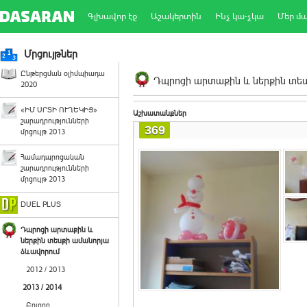
Գլխավոր էջ
Աշակերտին
Ինչ կա-չկա
Մեր մ
Մրցույթներ
Ընթերցման օլիմպիադա
Դպրոցի արտաքին և ներքին տեսք
2020
«ԻՄ ՍՐՏԻ ՈՒՂԵԿԻՑ»
Աշխատանքներ
շարադրությունների
369
մրցույթ 2013
Համադպրոցական
շարադրությունների
մրցույթ 2013
DUEL PLUS
Դպրոցի արտաքին և
ներքին տեսքի ամանորյա
ձևավորում
2012 / 2013
2013 / 2014
Բոլորը