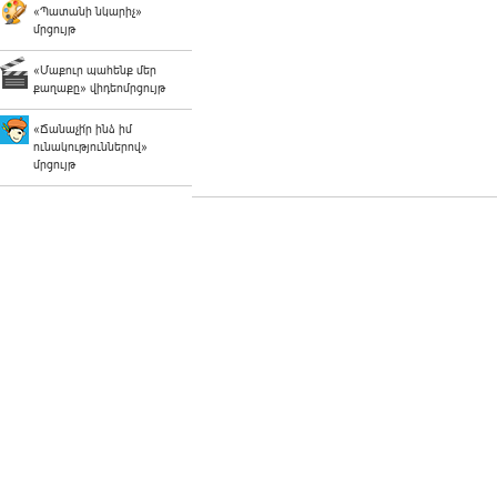
«Պատանի նկարիչ»
մրցույթ
«Մաքուր պահենք մեր
քաղաքը» վիդեոմրցույթ
«Ճանաչի՛ր ինձ իմ
ունակություններով»
մրցույթ