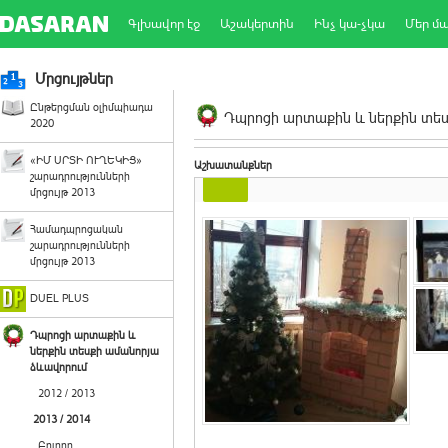
Գլխավոր էջ
Աշակերտին
Ինչ կա-չկա
Մեր մ
Մրցույթներ
Ընթերցման օլիմպիադա
Դպրոցի արտաքին և ներքին տեսք
2020
«ԻՄ ՍՐՏԻ ՈՒՂԵԿԻՑ»
Աշխատանքներ
շարադրությունների
մրցույթ 2013
Համադպրոցական
շարադրությունների
մրցույթ 2013
DUEL PLUS
Դպրոցի արտաքին և
ներքին տեսքի ամանորյա
ձևավորում
2012 / 2013
2013 / 2014
Բոլորը