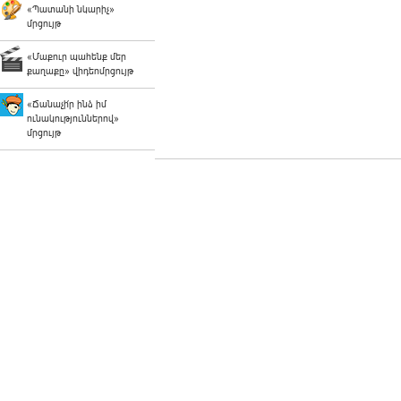
«Պատանի նկարիչ»
մրցույթ
«Մաքուր պահենք մեր
քաղաքը» վիդեոմրցույթ
«Ճանաչի՛ր ինձ իմ
ունակություններով»
մրցույթ