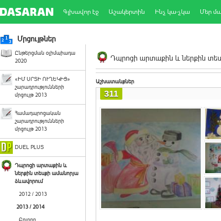
Գլխավոր էջ
Աշակերտին
Ինչ կա-չկա
Մեր մ
Մրցույթներ
Ընթերցման օլիմպիադա
Դպրոցի արտաքին և ներքին տեսք
2020
«ԻՄ ՍՐՏԻ ՈՒՂԵԿԻՑ»
Աշխատանքներ
շարադրությունների
311
մրցույթ 2013
Համադպրոցական
շարադրությունների
մրցույթ 2013
DUEL PLUS
Դպրոցի արտաքին և
ներքին տեսքի ամանորյա
ձևավորում
2012 / 2013
2013 / 2014
Բոլորը