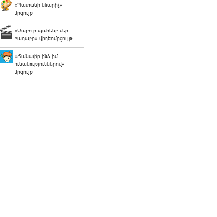
«Պատանի նկարիչ»
մրցույթ
«Մաքուր պահենք մեր
քաղաքը» վիդեոմրցույթ
«Ճանաչի՛ր ինձ իմ
ունակություններով»
մրցույթ