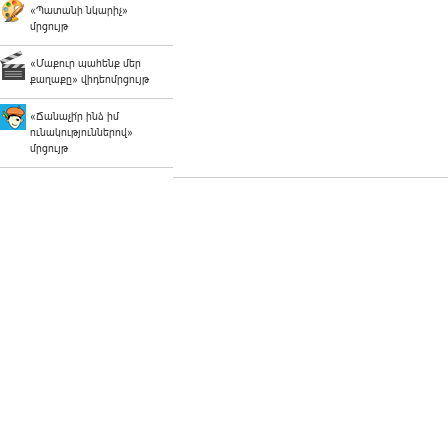
«Պատանի նկարիչ»
մրցույթ
«Մաքուր պահենք մեր
քաղաքը» վիդեոմրցույթ
«Ճանաչի՛ր ինձ իմ
ունակություններով»
մրցույթ