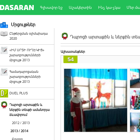
Գլխավոր էջ
Աշակերտին
Ինչ կա-չկա
Մեր մ
Մրցույթներ
Ընթերցման օլիմպիադա
Դպրոցի արտաքին և ներքին տեսք
2020
«ԻՄ ՍՐՏԻ ՈՒՂԵԿԻՑ»
Աշխատանքներ
շարադրությունների
54
մրցույթ 2013
Համադպրոցական
շարադրությունների
մրցույթ 2013
DUEL PLUS
Դպրոցի արտաքին և
ներքին տեսքի ամանորյա
ձևավորում
2012 / 2013
2013 / 2014
Բոլորը