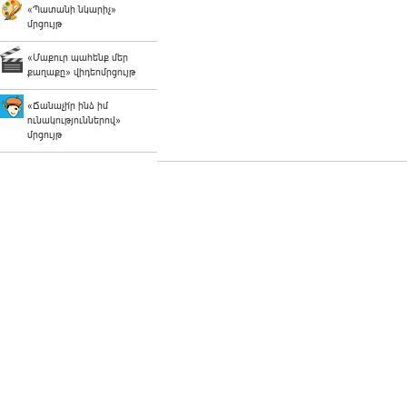
«Պատանի նկարիչ»
մրցույթ
«Մաքուր պահենք մեր
քաղաքը» վիդեոմրցույթ
«Ճանաչի՛ր ինձ իմ
ունակություններով»
մրցույթ