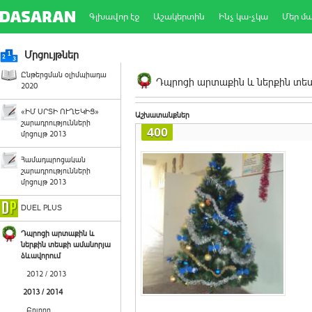
Գլխավոր էջ
Աշակերտին
Ինչ կա-չկա
Մեր մ
Մրցույթներ
Ընթերցման օլիմպիադա
Դպրոցի արտաքին և ներքին տեսք
2020
«ԻՄ ՍՐՏԻ ՈՒՂԵԿԻՑ»
Աշխատանքներ
շարադրությունների
400
մրցույթ 2013
Համադպրոցական
շարադրությունների
մրցույթ 2013
DUEL PLUS
Դպրոցի արտաքին և
ներքին տեսքի ամանորյա
ձևավորում
2012 / 2013
2013 / 2014
Բոլորը