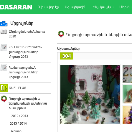
Գլխավոր էջ
Աշակերտին
Ինչ կա-չկա
Մեր մ
Մրցույթներ
Ընթերցման օլիմպիադա
Դպրոցի արտաքին և ներքին տեսք
2020
«ԻՄ ՍՐՏԻ ՈՒՂԵԿԻՑ»
Աշխատանքներ
շարադրությունների
304
մրցույթ 2013
Համադպրոցական
շարադրությունների
մրցույթ 2013
DUEL PLUS
Դպրոցի արտաքին և
ներքին տեսքի ամանորյա
ձևավորում
2012 / 2013
2013 / 2014
Բոլորը