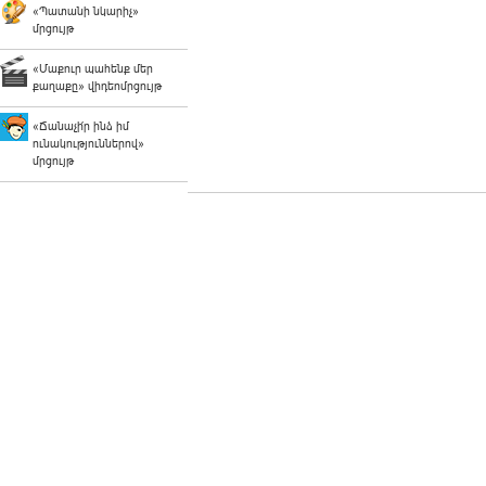
«Պատանի նկարիչ»
մրցույթ
«Մաքուր պահենք մեր
քաղաքը» վիդեոմրցույթ
«Ճանաչի՛ր ինձ իմ
ունակություններով»
մրցույթ