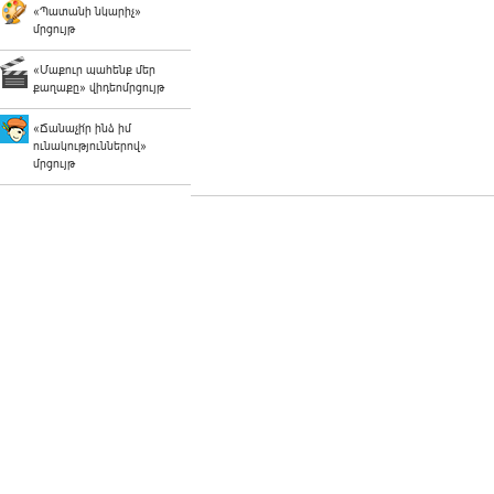
«Պատանի նկարիչ»
մրցույթ
«Մաքուր պահենք մեր
քաղաքը» վիդեոմրցույթ
«Ճանաչի՛ր ինձ իմ
ունակություններով»
մրցույթ