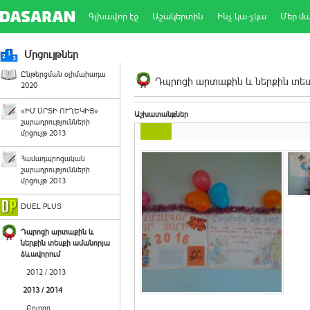
Գլխավոր էջ
Աշակերտին
Ինչ կա-չկա
Մեր մ
Մրցույթներ
Ընթերցման օլիմպիադա
Դպրոցի արտաքին և ներքին տեսք
2020
«ԻՄ ՍՐՏԻ ՈՒՂԵԿԻՑ»
Աշխատանքներ
շարադրությունների
մրցույթ 2013
Համադպրոցական
շարադրությունների
մրցույթ 2013
DUEL PLUS
Դպրոցի արտաքին և
ներքին տեսքի ամանորյա
ձևավորում
2012 / 2013
2013 / 2014
Բոլորը