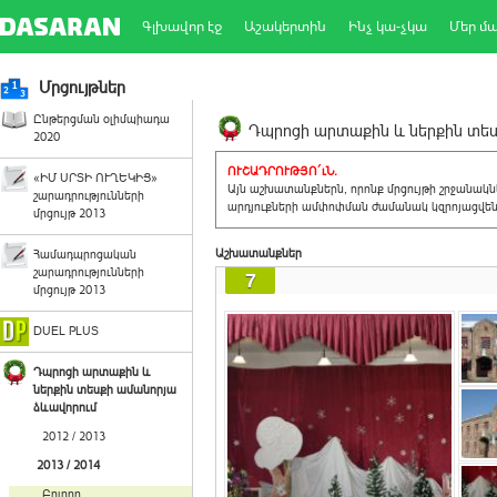
Գլխավոր էջ
Աշակերտին
Ինչ կա-չկա
Մեր մ
Մրցույթներ
Ընթերցման օլիմպիադա
Դպրոցի արտաքին և ներքին տեսք
2020
ՈՒՇԱԴՐՈՒԹՅՈ´ւՆ.
«ԻՄ ՍՐՏԻ ՈՒՂԵԿԻՑ»
Այն աշխատանքներն, որոնք մրցույթի շրջանակ
շարադրությունների
արդյուքների ամփոփման ժամանակ կզրոյացվեն 
մրցույթ 2013
Աշխատանքներ
Համադպրոցական
շարադրությունների
7
մրցույթ 2013
DUEL PLUS
Դպրոցի արտաքին և
ներքին տեսքի ամանորյա
ձևավորում
2012 / 2013
2013 / 2014
Բոլորը