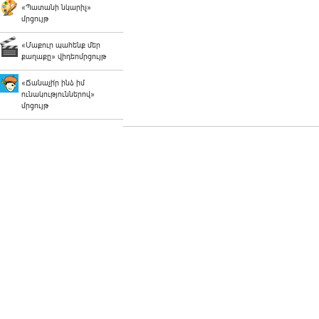
«Պատանի նկարիչ»
մրցույթ
«Մաքուր պահենք մեր
քաղաքը» վիդեոմրցույթ
«Ճանաչի՛ր ինձ իմ
ունակություններով»
մրցույթ