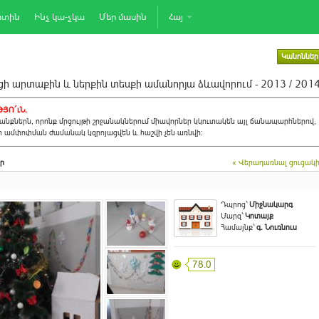
րտին
Ինչ կա-չկա
Մեր մասին
Հայ
Կանոններ
ի արտաքին և ներքին տեսքի ամանորյա ձևավորում - 2013 / 201
ՅՈ´ւՆ.
նքներն, որոնք մրցույթի շրջանակներում միավորներ կկուտակեն այլ ճանապարհներով,
ի ամփոփման ժամանակ կզրոյացվեն և հաշվի չեն առնվի:
ր
« Վերադառնալ ցուցակ
Դպրոց`
Միջնակարգ
Մարզ`
Կոտայք
Համայնք`
գ. Նուռնուս
78.0