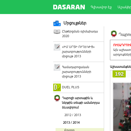
Գլխավոր էջ
Աշակե
Մրցույթներ
Ընթերցման օլիմպիադա
Դպրոց
2020
ՈՒՇԱԴՐՈՒԹ
«ԻՄ ՍՐՏԻ ՈՒՂԵԿԻՑ»
Այն աշխատա
շարադրությունների
արդյուքներ
մրցույթ 2013
Աշխատանքնե
Համադպրոցական
շարադրությունների
192
մրցույթ 2013
DUEL PLUS
Դպրոցի արտաքին և
ներքին տեսքի ամանորյա
ձևավորում
2012 / 2013
2013 / 2014
Բոլորը