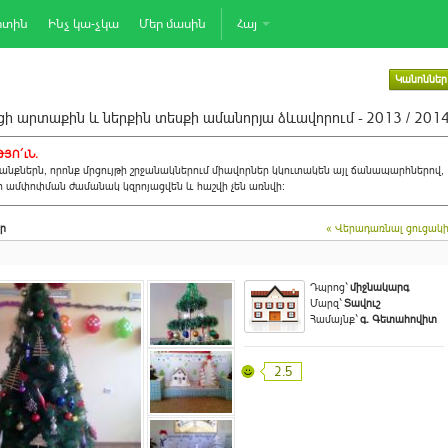
րտին
Ինչ կա-չկա
Մեր մասին
Հայ
Կանոններ
ի արտաքին և ներքին տեսքի ամանորյա ձևավորում - 2013 / 201
ՅՈ´ւՆ.
նքներն, որոնք մրցույթի շրջանակներում միավորներ կկուտակեն այլ ճանապարհներով,
ի ամփոփման ժամանակ կզրոյացվեն և հաշվի չեն առնվի:
ր
« Վերադառնալ ցուցակ
Դպրոց`
միջնակարգ
Մարզ`
Տավուշ
Համայնք`
գ. Գետահովիտ
2.5