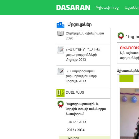
Գլխավոր էջ
Աշակե
Մրցույթներ
Ընթերցման օլիմպիադա
Դպրոց
2020
ՈՒՇԱԴՐՈՒԹ
«ԻՄ ՍՐՏԻ ՈՒՂԵԿԻՑ»
Այն աշխատա
շարադրությունների
արդյուքներ
մրցույթ 2013
Աշխատանքնե
Համադպրոցական
շարադրությունների
մրցույթ 2013
DUEL PLUS
Դպրոցի արտաքին և
ներքին տեսքի ամանորյա
ձևավորում
2012 / 2013
2013 / 2014
Բոլորը