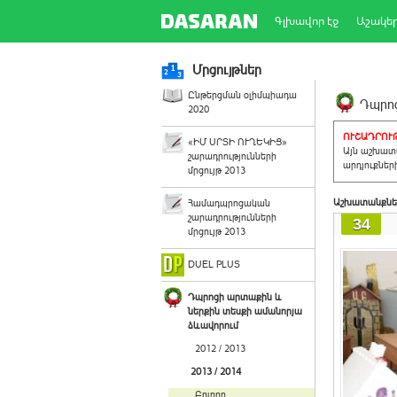
Գլխավոր էջ
Աշակե
Մրցույթներ
Ընթերցման օլիմպիադա
Դպրոց
2020
ՈՒՇԱԴՐՈՒԹ
«ԻՄ ՍՐՏԻ ՈՒՂԵԿԻՑ»
Այն աշխատա
շարադրությունների
արդյուքներ
մրցույթ 2013
Աշխատանքնե
Համադպրոցական
շարադրությունների
34
մրցույթ 2013
DUEL PLUS
Դպրոցի արտաքին և
ներքին տեսքի ամանորյա
ձևավորում
2012 / 2013
2013 / 2014
Բոլորը