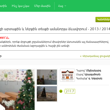
րտին
Ինչ կա-չկա
Մեր մասին
Հայ
Կանոններ
ի արտաքին և ներքին տեսքի ամանորյա ձևավորում - 2013 / 201
ՅՈ´ւՆ.
նքներն, որոնք մրցույթի շրջանակներում միավորներ կկուտակեն այլ ճանապարհներով,
ի ամփոփման ժամանակ կզրոյացվեն և հաշվի չեն առնվի:
ր
« Վերադառնալ ցուցակ
Դպրոց`
Միջնակարգ
Մարզ`
Արագածոտն
Համայնք`
գ. Ագարակ
211.7