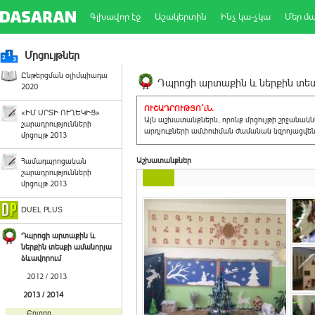
Գլխավոր էջ
Աշակերտին
Ինչ կա-չկա
Մեր մ
Մրցույթներ
Ընթերցման օլիմպիադա
Դպրոցի արտաքին և ներքին տեսք
2020
ՈՒՇԱԴՐՈՒԹՅՈ´ւՆ.
«ԻՄ ՍՐՏԻ ՈՒՂԵԿԻՑ»
Այն աշխատանքներն, որոնք մրցույթի շրջանակ
շարադրությունների
արդյուքների ամփոփման ժամանակ կզրոյացվեն 
մրցույթ 2013
Աշխատանքներ
Համադպրոցական
շարադրությունների
մրցույթ 2013
DUEL PLUS
Դպրոցի արտաքին և
ներքին տեսքի ամանորյա
ձևավորում
2012 / 2013
2013 / 2014
Բոլորը