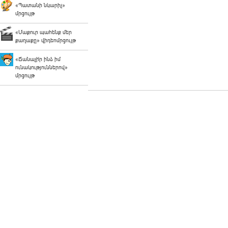
«Պատանի նկարիչ»
մրցույթ
«Մաքուր պահենք մեր
քաղաքը» վիդեոմրցույթ
«Ճանաչի՛ր ինձ իմ
ունակություններով»
մրցույթ