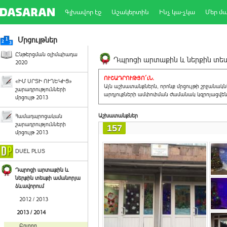
Գլխավոր էջ
Աշակերտին
Ինչ կա-չկա
Մեր մ
Մրցույթներ
Ընթերցման օլիմպիադա
Դպրոցի արտաքին և ներքին տեսք
2020
ՈՒՇԱԴՐՈՒԹՅՈ´ւՆ.
«ԻՄ ՍՐՏԻ ՈՒՂԵԿԻՑ»
Այն աշխատանքներն, որոնք մրցույթի շրջանակ
շարադրությունների
արդյուքների ամփոփման ժամանակ կզրոյացվեն 
մրցույթ 2013
Աշխատանքներ
Համադպրոցական
շարադրությունների
157
մրցույթ 2013
DUEL PLUS
Դպրոցի արտաքին և
ներքին տեսքի ամանորյա
ձևավորում
2012 / 2013
2013 / 2014
Բոլորը