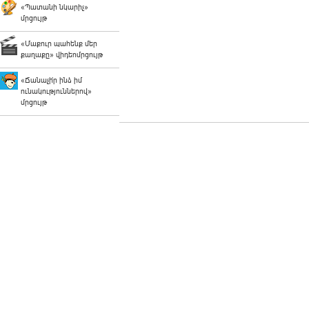
«Պատանի նկարիչ»
մրցույթ
«Մաքուր պահենք մեր
քաղաքը» վիդեոմրցույթ
«Ճանաչի՛ր ինձ իմ
ունակություններով»
մրցույթ