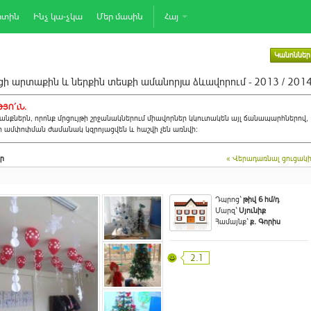
րտին
Ինչ կա-չկա
Մեր մասին
Հայ
Կանոններ
ի արտաքին և ներքին տեսքի ամանորյա ձևավորում - 2013 / 201
ՅՈ´ւՆ.
նքներն, որոնք մրցույթի շրջանակներում միավորներ կկուտակեն այլ ճանապարհներով,
ի ամփոփման ժամանակ կզրոյացվեն և հաշվի չեն առնվի:
ր
« Վերադառնալ ցուցակ
Դպրոց`
թիվ 6 հմ/դ
Մարզ`
Սյունիք
Համայնք`
ք. Գորիս
2.1