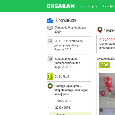
Գլխավոր էջ
Աշակե
Մրցույթներ
Ընթերցման օլիմպիադա
Դպրոց
2020
ՈՒՇԱԴՐՈՒԹ
«ԻՄ ՍՐՏԻ ՈՒՂԵԿԻՑ»
Այն աշխատա
շարադրությունների
արդյուքներ
մրցույթ 2013
Աշխատանքնե
Համադպրոցական
շարադրությունների
206
մրցույթ 2013
DUEL PLUS
Դպրոցի արտաքին և
ներքին տեսքի ամանորյա
ձևավորում
2012 / 2013
2013 / 2014
Բոլորը