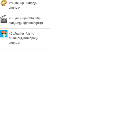
«Պատանի նկարիչ»
մրցույթ
«Մաքուր պահենք մեր
քաղաքը» վիդեոմրցույթ
«Ճանաչի՛ր ինձ իմ
ունակություններով»
մրցույթ