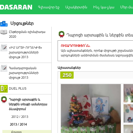
Գլխավոր էջ
Աշակերտին
Ինչ կա-չկա
Մեր մ
Մրցույթներ
Ընթերցման օլիմպիադա
Դպրոցի արտաքին և ներքին տեսք
2020
ՈՒՇԱԴՐՈՒԹՅՈ´ւՆ.
«ԻՄ ՍՐՏԻ ՈՒՂԵԿԻՑ»
Այն աշխատանքներն, որոնք մրցույթի շրջանակ
շարադրությունների
արդյուքների ամփոփման ժամանակ կզրոյացվեն 
մրցույթ 2013
Աշխատանքներ
Համադպրոցական
շարադրությունների
250
մրցույթ 2013
DUEL PLUS
Դպրոցի արտաքին և
ներքին տեսքի ամանորյա
ձևավորում
2012 / 2013
2013 / 2014
Բոլորը