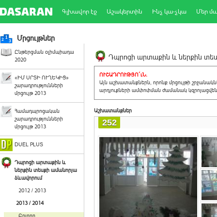
Գլխավոր էջ
Աշակերտին
Ինչ կա-չկա
Մեր մ
Մրցույթներ
Ընթերցման օլիմպիադա
Դպրոցի արտաքին և ներքին տեսք
2020
ՈՒՇԱԴՐՈՒԹՅՈ´ւՆ.
«ԻՄ ՍՐՏԻ ՈՒՂԵԿԻՑ»
Այն աշխատանքներն, որոնք մրցույթի շրջանակ
շարադրությունների
արդյուքների ամփոփման ժամանակ կզրոյացվեն 
մրցույթ 2013
Աշխատանքներ
Համադպրոցական
շարադրությունների
252
մրցույթ 2013
DUEL PLUS
Դպրոցի արտաքին և
ներքին տեսքի ամանորյա
ձևավորում
2012 / 2013
2013 / 2014
Բոլորը