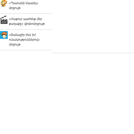
«Պատանի նկարիչ»
մրցույթ
«Մաքուր պահենք մեր
քաղաքը» վիդեոմրցույթ
«Ճանաչի՛ր ինձ իմ
ունակություններով»
մրցույթ