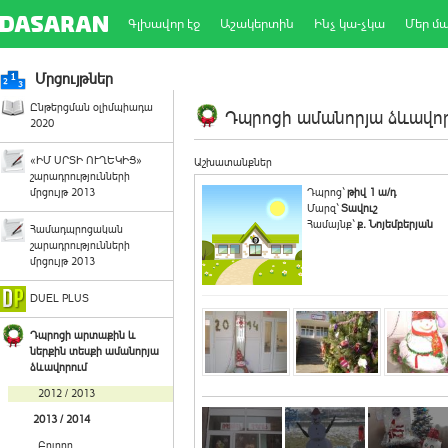
Գլխավոր էջ
Աշակերտին
Ինչ կա-չկա
Մեր մ
Մրցույթներ
Ընթերցման օլիմպիադա
Դպրոցի ամանորյա ձևավորո
2020
«ԻՄ ՍՐՏԻ ՈՒՂԵԿԻՑ»
Աշխատանքներ
շարադրությունների
մրցույթ 2013
Դպրոց`
թիվ 1 ա/դ
Մարզ`
Տավուշ
Համայնք`
ք. Նոյեմբերյան
Համադպրոցական
շարադրությունների
մրցույթ 2013
DUEL PLUS
Դպրոցի արտաքին և
ներքին տեսքի ամանորյա
ձևավորում
2012 / 2013
2013 / 2014
Բոլորը