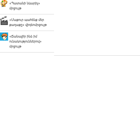
«Պատանի նկարիչ»
մրցույթ
«Մաքուր պահենք մեր
քաղաքը» վիդեոմրցույթ
«Ճանաչի՛ր ինձ իմ
ունակություններով»
մրցույթ