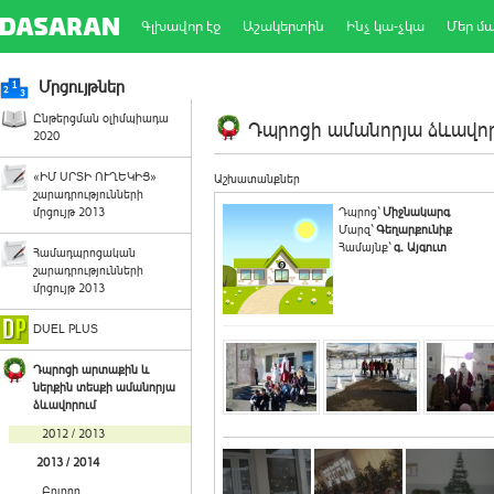
Գլխավոր էջ
Աշակերտին
Ինչ կա-չկա
Մեր մ
Մրցույթներ
Ընթերցման օլիմպիադա
Դպրոցի ամանորյա ձևավորո
2020
«ԻՄ ՍՐՏԻ ՈՒՂԵԿԻՑ»
Աշխատանքներ
շարադրությունների
մրցույթ 2013
Դպրոց`
Միջնակարգ
Մարզ`
Գեղարքունիք
Համայնք`
գ. Այգուտ
Համադպրոցական
շարադրությունների
մրցույթ 2013
DUEL PLUS
Դպրոցի արտաքին և
ներքին տեսքի ամանորյա
ձևավորում
2012 / 2013
2013 / 2014
Բոլորը