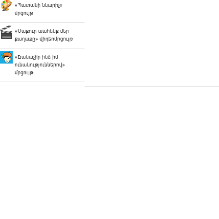
«Պատանի նկարիչ»
մրցույթ
«Մաքուր պահենք մեր
քաղաքը» վիդեոմրցույթ
«Ճանաչի՛ր ինձ իմ
ունակություններով»
մրցույթ