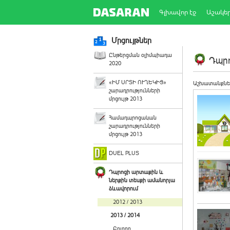
Գլխավոր էջ
Աշակե
Մրցույթներ
Ընթերցման օլիմպիադա
Դպրո
2020
«ԻՄ ՍՐՏԻ ՈՒՂԵԿԻՑ»
Աշխատանքնե
շարադրությունների
մրցույթ 2013
Համադպրոցական
շարադրությունների
մրցույթ 2013
DUEL PLUS
Դպրոցի արտաքին և
ներքին տեսքի ամանորյա
ձևավորում
2012 / 2013
2013 / 2014
Բոլորը