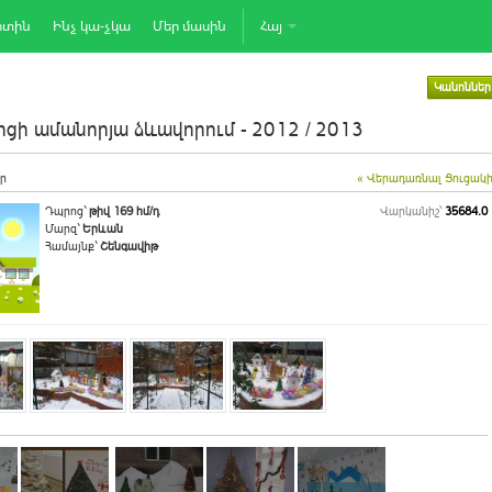
րտին
Ինչ կա-չկա
Մեր մասին
Հայ
Կանոններ
ցի ամանորյա ձևավորում - 2012 / 2013
ր
« Վերադառնալ Ցուցակ
Դպրոց`
թիվ 169 հմ/դ
Վարկանիշ՝
35684.0
Մարզ`
Երևան
Համայնք`
Շենգավիթ