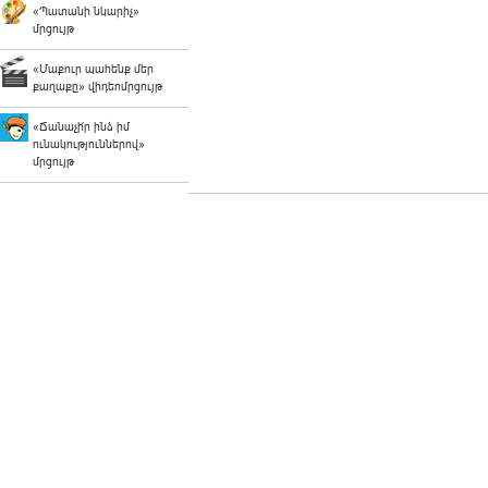
«Պատանի նկարիչ»
մրցույթ
«Մաքուր պահենք մեր
քաղաքը» վիդեոմրցույթ
«Ճանաչի՛ր ինձ իմ
ունակություններով»
մրցույթ