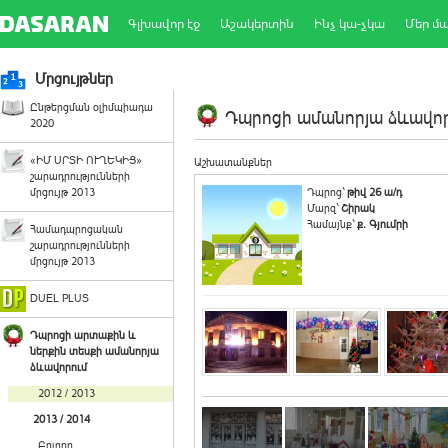
Գլխավոր էջ
Աշակերտին
Ինչ կա-չկա
Մեր մ
Մրցույթներ
Ընթերցման օլիմպիադա
Դպրոցի ամանորյա ձևավորո
2020
«ԻՄ ՍՐՏԻ ՈՒՂԵԿԻՑ»
Աշխատանքներ
շարադրությունների
մրցույթ 2013
Դպրոց`
թիվ 26 ա/դ
Մարզ`
Շիրակ
Համայնք`
ք. Գյումրի
Համադպրոցական
շարադրությունների
մրցույթ 2013
DUEL PLUS
Դպրոցի արտաքին և
ներքին տեսքի ամանորյա
ձևավորում
2012 / 2013
2013 / 2014
Բոլորը