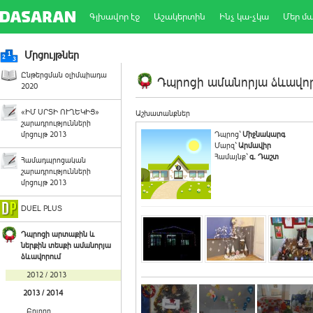
Գլխավոր էջ
Աշակերտին
Ինչ կա-չկա
Մեր մ
Մրցույթներ
Ընթերցման օլիմպիադա
Դպրոցի ամանորյա ձևավորո
2020
«ԻՄ ՍՐՏԻ ՈՒՂԵԿԻՑ»
Աշխատանքներ
շարադրությունների
մրցույթ 2013
Դպրոց`
Միջնակարգ
Մարզ`
Արմավիր
Համայնք`
գ. Դաշտ
Համադպրոցական
շարադրությունների
մրցույթ 2013
DUEL PLUS
Դպրոցի արտաքին և
ներքին տեսքի ամանորյա
ձևավորում
2012 / 2013
2013 / 2014
Բոլորը