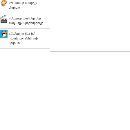
«Պատանի նկարիչ»
մրցույթ
«Մաքուր պահենք մեր
քաղաքը» վիդեոմրցույթ
«Ճանաչի՛ր ինձ իմ
ունակություններով»
մրցույթ