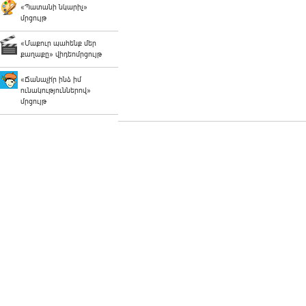
«Պատանի նկարիչ»
մրցույթ
«Մաքուր պահենք մեր
քաղաքը» վիդեոմրցույթ
«Ճանաչի՛ր ինձ իմ
ունակություններով»
մրցույթ