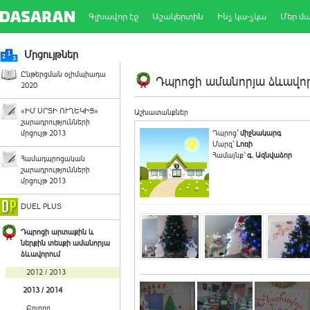
Գլխավոր էջ
Աշակերտին
Ինչ կա-չկա
Մեր մ
Մրցույթներ
Ընթերցման օլիմպիադա
Դպրոցի ամանորյա ձևավորո
2020
«ԻՄ ՍՐՏԻ ՈՒՂԵԿԻՑ»
Աշխատանքներ
շարադրությունների
մրցույթ 2013
Դպրոց`
միջնակարգ
Մարզ`
Լոռի
Համայնք`
գ. Ազնվաձոր
Համադպրոցական
շարադրությունների
մրցույթ 2013
DUEL PLUS
Դպրոցի արտաքին և
ներքին տեսքի ամանորյա
ձևավորում
2012 / 2013
2013 / 2014
Բոլորը