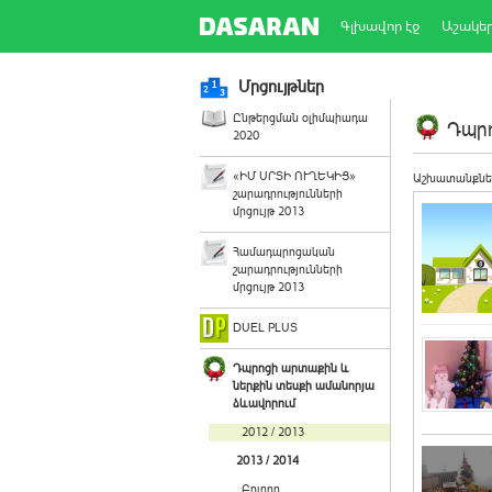
Գլխավոր էջ
Աշակե
Մրցույթներ
Ընթերցման օլիմպիադա
Դպրո
2020
«ԻՄ ՍՐՏԻ ՈՒՂԵԿԻՑ»
Աշխատանքնե
շարադրությունների
մրցույթ 2013
Համադպրոցական
շարադրությունների
մրցույթ 2013
DUEL PLUS
Դպրոցի արտաքին և
ներքին տեսքի ամանորյա
ձևավորում
2012 / 2013
2013 / 2014
Բոլորը