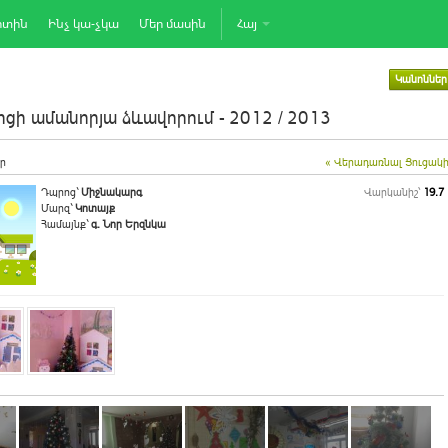
րտին
Ինչ կա-չկա
Մեր մասին
Հայ
Կանոններ
ցի ամանորյա ձևավորում - 2012 / 2013
ր
« Վերադառնալ Ցուցակ
Դպրոց`
Միջնակարգ
Վարկանիշ՝
19.7
Մարզ`
Կոտայք
Համայնք`
գ. Նոր Երզնկա